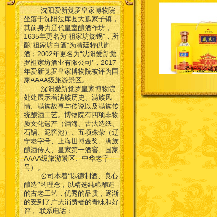
沈阳爱新觉罗皇家博物院
坐落于沈阳法库县大孤家子镇，
其前身为辽代皇室酿酒作坊，
1635年更名为“祖家坊烧锅”，所
酿“祖家坊白酒”为清廷特供御
酒；2002年更名为“沈阳爱新觉
罗祖家坊酒业有限公司”，2017
爱新觉罗盛
年爱新觉罗皇家博物院被评为国
家AAAA级旅游景区。
沈阳爱新觉罗皇家博物院
处处展示着满族历史、满族风
情、满族故事与传说以及满族传
统酿酒工艺。博物院有四项非物
质文化遗产（酒海、古法造纸、
石锅、泥窖池）、五项殊荣（辽
宁老字号、上海世博金奖、满族
酿酒传人、皇家第一酒窖、国家
AAAA级旅游景区、中华老字
号）。
公司本着“以德制酒、良心
酿造”的理念，以精选纯粮酿造
的古老工艺，优秀的品质，逐渐
的受到了广大消费者的青睐和好
联系电话：
评，