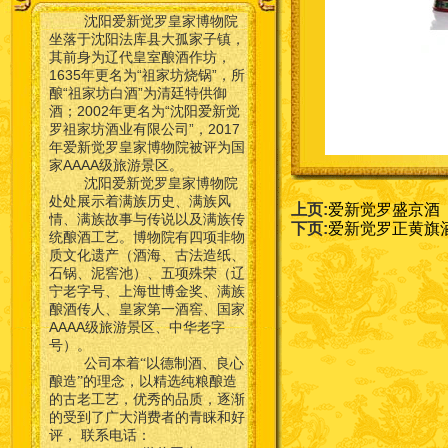
沈阳爱新觉罗皇家博物院
坐落于沈阳法库县大孤家子镇，
其前身为辽代皇室酿酒作坊，
1635年更名为“祖家坊烧锅”，所
酿“祖家坊白酒”为清廷特供御
酒；2002年更名为“沈阳爱新觉
罗祖家坊酒业有限公司”，2017
年爱新觉罗皇家博物院被评为国
家AAAA级旅游景区。
沈阳爱新觉罗皇家博物院
处处展示着满族历史、满族风
上页:
爱新觉罗盛京酒
情、满族故事与传说以及满族传
下页:
爱新觉罗正黄旗
统酿酒工艺。博物院有四项非物
质文化遗产（酒海、古法造纸、
石锅、泥窖池）、五项殊荣（辽
宁老字号、上海世博金奖、满族
酿酒传人、皇家第一酒窖、国家
AAAA级旅游景区、中华老字
号）。
公司本着“以德制酒、良心
酿造”的理念，以精选纯粮酿造
的古老工艺，优秀的品质，逐渐
的受到了广大消费者的青睐和好
联系电话：
评，