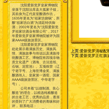
沈阳爱新觉罗皇家博物院
坐落于沈阳法库县大孤家子镇，
其前身为辽代皇室酿酒作坊，
1635年更名为“祖家坊烧锅”，所
酿“祖家坊白酒”为清廷特供御
酒；2002年更名为“沈阳爱新觉
罗祖家坊酒业有限公司”，2017
年爱新觉罗皇家博物院被评为国
家AAAA级旅游景区。
沈阳爱新觉罗皇家博物院
处处展示着满族历史、满族风
上页:
爱新觉罗清秘配
情、满族故事与传说以及满族传
下页:
爱新觉罗正红旗
统酿酒工艺。博物院有四项非物
质文化遗产（酒海、古法造纸、
石锅、泥窖池）、五项殊荣（辽
宁老字号、上海世博金奖、满族
酿酒传人、皇家第一酒窖、国家
AAAA级旅游景区、中华老字
号）。
公司本着“以德制酒、良心
酿造”的理念，以精选纯粮酿造
的古老工艺，优秀的品质，逐渐
的受到了广大消费者的青睐和好
联系电话：
评，