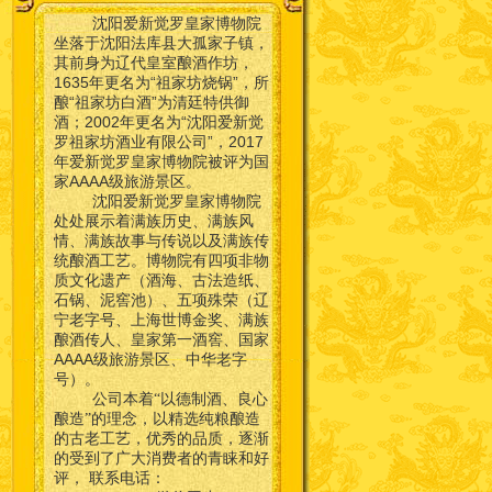
沈阳爱新觉罗皇家博物院
坐落于沈阳法库县大孤家子镇，
其前身为辽代皇室酿酒作坊，
1635年更名为“祖家坊烧锅”，所
酿“祖家坊白酒”为清廷特供御
酒；2002年更名为“沈阳爱新觉
罗祖家坊酒业有限公司”，2017
年爱新觉罗皇家博物院被评为国
家AAAA级旅游景区。
沈阳爱新觉罗皇家博物院
处处展示着满族历史、满族风
情、满族故事与传说以及满族传
统酿酒工艺。博物院有四项非物
质文化遗产（酒海、古法造纸、
石锅、泥窖池）、五项殊荣（辽
宁老字号、上海世博金奖、满族
酿酒传人、皇家第一酒窖、国家
AAAA级旅游景区、中华老字
号）。
公司本着“以德制酒、良心
酿造”的理念，以精选纯粮酿造
的古老工艺，优秀的品质，逐渐
的受到了广大消费者的青睐和好
联系电话：
评，