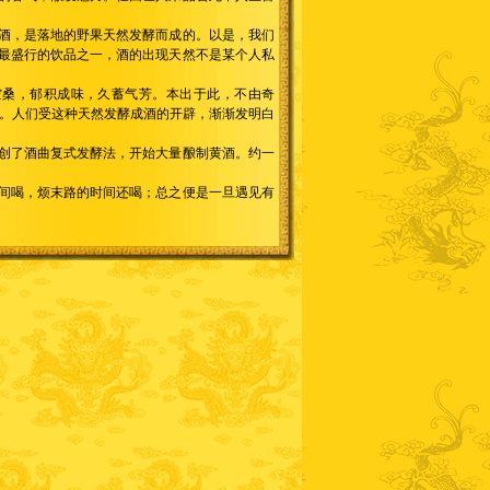
酒，是落地的野果天然发酵而成的。以是，我们
最盛行的饮品之一，酒的出现天然不是某个人私
空桑，郁积成味，久蓄气芳。本出于此，不由奇
酒。人们受这种天然发酵成酒的开辟，渐渐发明白
创了酒曲复式发酵法，开始大量酿制黄酒。约一
间喝，烦末路的时间还喝；总之便是一旦遇见有