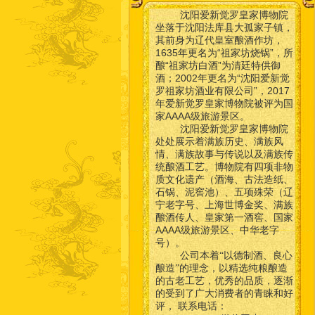
沈阳爱新觉罗皇家博物院
坐落于沈阳法库县大孤家子镇，
其前身为辽代皇室酿酒作坊，
1635年更名为“祖家坊烧锅”，所
酿“祖家坊白酒”为清廷特供御
酒；2002年更名为“沈阳爱新觉
罗祖家坊酒业有限公司”，2017
年爱新觉罗皇家博物院被评为国
家AAAA级旅游景区。
沈阳爱新觉罗皇家博物院
处处展示着满族历史、满族风
情、满族故事与传说以及满族传
统酿酒工艺。博物院有四项非物
质文化遗产（酒海、古法造纸、
石锅、泥窖池）、五项殊荣（辽
宁老字号、上海世博金奖、满族
酿酒传人、皇家第一酒窖、国家
AAAA级旅游景区、中华老字
号）。
公司本着“以德制酒、良心
酿造”的理念，以精选纯粮酿造
的古老工艺，优秀的品质，逐渐
的受到了广大消费者的青睐和好
联系电话：
评，