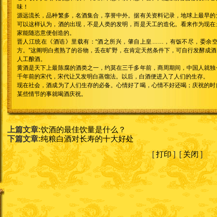
味！
源远流长，品种繁多，名酒集合，享誉中外。据有关资料记录，地球上最早的
可以这样认为，酒的出现，不是人类的发明，而是天工的造化。看来作为现在
家能随恣意便创造的。
晋人江统在《酒诰》里载有：“酒之所兴，肇自上皇……，有饭不尽，委余
方。”这阐明白煮熟了的谷物，丢在旷野，在肯定天然条件下，可自行发酵成
人工酿酒。
黄酒是天下上最陈腐的酒类之一，约莫在三千多年前，商周期间，中国人就独
千年前的宋代，宋代让又发明白蒸馏法。以后，白酒便进入了人们的生存。
现在社会，酒成为了人们生存的必备。心情好了喝，心情不好还喝；庆祝的时
某些情节的事就喝酒庆祝。
上篇文章:
饮酒的最佳饮量是什么？
下篇文章:
纯粮白酒对长寿的十大好处
[
打印
] [
关闭
]