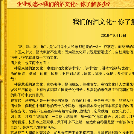
企业动态
->我们的酒文化~ 你了解多少?
我们的酒文化~ 你了
2019年9月19日
“吃、喝、玩、乐”，是我们每个人私家都想要的一种生存状态。而这里
一个国人来说，酒大概都不生疏；因为酒文化可以说是源远流长，自杜康造酒
演变，很早就形成一套酒文化。
酒文化，包罗两个方面：
一种是康健的酒文化：康健的酒文化讲求“礼”，讲求“德”，讲求“控制与优雅
酒的酿造，储藏，运输，饮用，不停到品鉴，欣赏，称赞，保护，多少文人
哉！
一种是悲观的酒文化：宣扬奢侈，提倡放纵，催生贪婪。在酒文化给人类带来
误和经历辅导。上有许多因酒亡国丧子的例子，从夏朝的末代君主到商朝的商
的影子暗中发挥作用。
在古代，酒被视为是一种神圣的物质；而酒的利用，更是尊严之事，非祀天地
酒佳肴。像我们中华民族的五十六个民族，都有着本身奇特而丰富多彩的饮酒
是在当代， 酒在不但在生存中有着肯定的职位地方，它承载着一些文化代价。
因为酒，才有了“感情深，一口闷；感情浅，舔一舔”的顺口俗语；因为酒，才有
酒诗百篇，长安市上酒家眠，天子呼来不上船，创造出自称臣是酒中仙”的传奇。
言欢”，是意气风发时的庆祝。
它承载了人间间的悲和欢，却从来不悲不欢不怒不喜。只是寂静默默的发出它