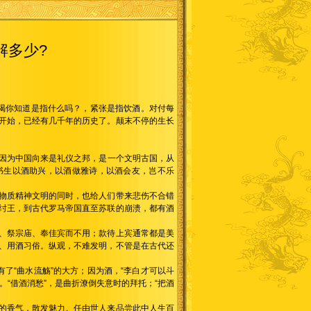
解多少?
的喝你知道是指什么吗？，紧张是指饮酒。对付每
开始，已经有几千年的历史了。颠末不停的生长
”。因为中国向来是礼仪之邦，是一个文明古国，从
书生以酒助兴，以酒做雅诗，以酒会友，岂不乐
物质精神文明的同时，也给人们带来悲伤不合错
纣王，到古代罗马帝国直至苏联的崩溃，都有酒
、祭宗庙、奉佳宾而不用；款待上宾通常都是美
、用酒习俗。纵观，不难发明，不管是在古代还
了“曲水流觞”的大方；因为酒，“李白才可以斗
“借酒消愁”，是曲折潦倒失意时的拜托；“把酒
的香气，散发魅力。任由世人来品尝此中人生百