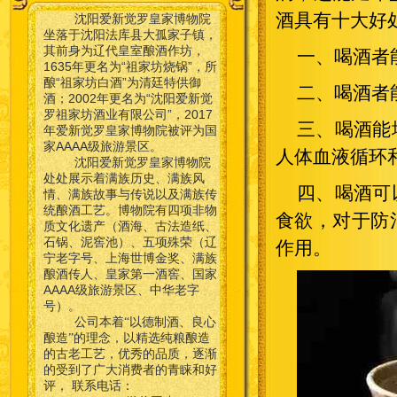
酒具有十大好
沈阳爱新觉罗皇家博物院
坐落于沈阳法库县大孤家子镇，
其前身为辽代皇室酿酒作坊，
一、喝酒者
1635年更名为“祖家坊烧锅”，所
酿“祖家坊白酒”为清廷特供御
二、喝酒者
酒；2002年更名为“沈阳爱新觉
罗祖家坊酒业有限公司”，2017
三、喝酒能
年爱新觉罗皇家博物院被评为国
家AAAA级旅游景区。
人体血液循环
沈阳爱新觉罗皇家博物院
处处展示着满族历史、满族风
四、喝酒可
情、满族故事与传说以及满族传
统酿酒工艺。博物院有四项非物
食欲，对于防
质文化遗产（酒海、古法造纸、
石锅、泥窖池）、五项殊荣（辽
作用。
宁老字号、上海世博金奖、满族
酿酒传人、皇家第一酒窖、国家
AAAA级旅游景区、中华老字
号）。
公司本着“以德制酒、良心
酿造”的理念，以精选纯粮酿造
的古老工艺，优秀的品质，逐渐
的受到了广大消费者的青睐和好
联系电话：
评，