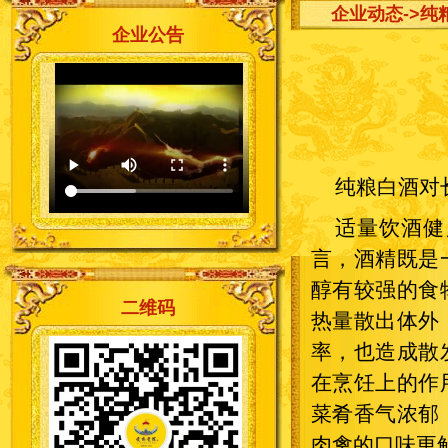
企业动态
->
企业公告
纯粮白酒对
适量饮酒健
言，酒精既是
醇有较强的食
二维码
热量散出体外
率，也造成散
在烹饪上的作
菜肴香气浓郁
肉禽的口味更