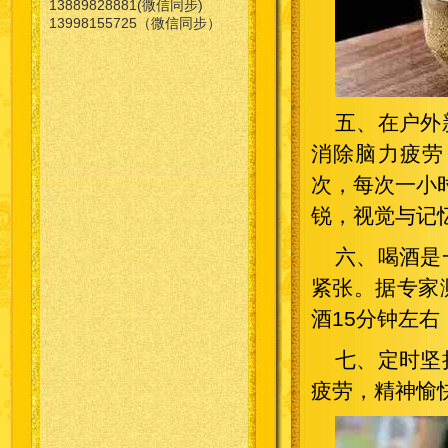
13889828881(微信同步)
13998155725（微信同步）
五、在户外
消除脑力疲劳
次，每次一小
锐，视觉与记
六、喝酒是
紧张。据专家
酒15分钟左
七、定时坚
疲劳，精神愉