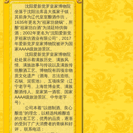
沈阳爱新觉罗皇家博物院
坐落于沈阳法库县大孤家子镇，
其前身为辽代皇室酿酒作坊，
1635年更名为“祖家坊烧锅”，所
酿“祖家坊白酒”为清廷特供御
酒；2002年更名为“沈阳爱新觉
罗祖家坊酒业有限公司”，2017
年爱新觉罗皇家博物院被评为国
家AAAA级旅游景区。
沈阳爱新觉罗皇家博物院
处处展示着满族历史、满族风
情、满族故事与传说以及满族传
统酿酒工艺。博物院有四项非物
质文化遗产（酒海、古法造纸、
石锅、泥窖池）、五项殊荣（辽
宁老字号、上海世博金奖、满族
酿酒传人、皇家第一酒窖、国家
AAAA级旅游景区、中华老字
号）。
公司本着“以德制酒、良心
酿造”的理念，以精选纯粮酿造
的古老工艺，优秀的品质，逐渐
的受到了广大消费者的青睐和好
联系电话：
评，