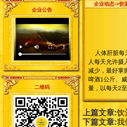
企业动态
->
企业公告
人体肝脏每
人每天允许摄
减少，最好掌握
啤酒1公斤、
二维码
量，以每天2
上篇文章:
饮
下篇文章:
我