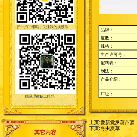
扫一扫二维码，关注我的视频号
品牌：
度数：
规格：
生产许可号：
配料表：
制法：
产品介绍：
厂址：
姚经理微信二维码
上页:
爱新觉罗葫芦酒
下页:
冬虫夏草
其它内容