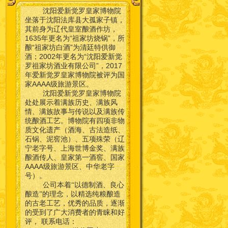
沈阳爱新觉罗皇家博物院
坐落于沈阳法库县大孤家子镇，
其前身为辽代皇室酿酒作坊，
1635年更名为“祖家坊烧锅”，所
酿“祖家坊白酒”为清廷特供御
酒；2002年更名为“沈阳爱新觉
罗祖家坊酒业有限公司”，2017
年爱新觉罗皇家博物院被评为国
家AAAA级旅游景区。
沈阳爱新觉罗皇家博物院
处处展示着满族历史、满族风
情、满族故事与传说以及满族传
统酿酒工艺。博物院有四项非物
质文化遗产（酒海、古法造纸、
石锅、泥窖池）、五项殊荣（辽
宁老字号、上海世博金奖、满族
酿酒传人、皇家第一酒窖、国家
AAAA级旅游景区、中华老字
号）。
公司本着“以德制酒、良心
酿造”的理念，以精选纯粮酿造
的古老工艺，优秀的品质，逐渐
的受到了广大消费者的青睐和好
联系电话：
评，