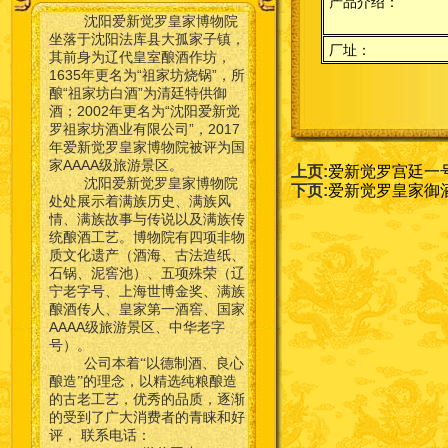
产品介绍：
沈阳爱新觉罗皇家博物院
坐落于沈阳法库县大孤家子镇，
厂址：
其前身为辽代皇室酿酒作坊，
1635年更名为“祖家坊烧锅”，所
酿“祖家坊白酒”为清廷特供御
酒；2002年更名为“沈阳爱新觉
罗祖家坊酒业有限公司”，2017
年爱新觉罗皇家博物院被评为国
家AAAA级旅游景区。
上页:
爱新觉罗宫廷一号 
沈阳爱新觉罗皇家博物院
下页:
爱新觉罗皇家御
处处展示着满族历史、满族风
情、满族故事与传说以及满族传
统酿酒工艺。博物院有四项非物
质文化遗产（酒海、古法造纸、
石锅、泥窖池）、五项殊荣（辽
宁老字号、上海世博金奖、满族
酿酒传人、皇家第一酒窖、国家
AAAA级旅游景区、中华老字
号）。
公司本着“以德制酒、良心
酿造”的理念，以精选纯粮酿造
的古老工艺，优秀的品质，逐渐
的受到了广大消费者的青睐和好
联系电话：
评，