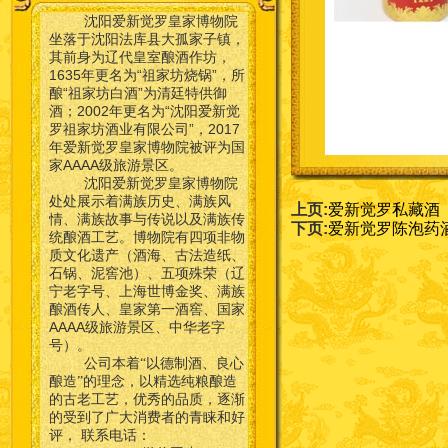
沈阳爱新觉罗皇家博物院
坐落于沈阳法库县大孤家子镇，
其前身为辽代皇室酿酒作坊，
1635年更名为“祖家坊烧锅”，所
酿“祖家坊白酒”为清廷特供御
酒；2002年更名为“沈阳爱新觉
罗祖家坊酒业有限公司”，2017
年爱新觉罗皇家博物院被评为国
家AAAA级旅游景区。
沈阳爱新觉罗皇家博物院
处处展示着满族历史、满族风
上页:
爱新觉罗私藏酒
情、满族故事与传说以及满族传
下页:
爱新觉罗陈泡药
统酿酒工艺。博物院有四项非物
质文化遗产（酒海、古法造纸、
石锅、泥窖池）、五项殊荣（辽
宁老字号、上海世博金奖、满族
酿酒传人、皇家第一酒窖、国家
AAAA级旅游景区、中华老字
号）。
公司本着“以德制酒、良心
酿造”的理念，以精选纯粮酿造
的古老工艺，优秀的品质，逐渐
的受到了广大消费者的青睐和好
联系电话：
评，