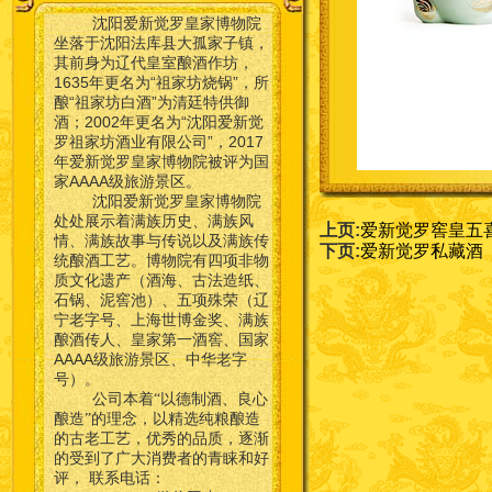
沈阳爱新觉罗皇家博物院
坐落于沈阳法库县大孤家子镇，
其前身为辽代皇室酿酒作坊，
1635年更名为“祖家坊烧锅”，所
酿“祖家坊白酒”为清廷特供御
酒；2002年更名为“沈阳爱新觉
罗祖家坊酒业有限公司”，2017
年爱新觉罗皇家博物院被评为国
家AAAA级旅游景区。
沈阳爱新觉罗皇家博物院
处处展示着满族历史、满族风
上页:
爱新觉罗窖皇五
情、满族故事与传说以及满族传
下页:
爱新觉罗私藏酒
统酿酒工艺。博物院有四项非物
质文化遗产（酒海、古法造纸、
石锅、泥窖池）、五项殊荣（辽
宁老字号、上海世博金奖、满族
酿酒传人、皇家第一酒窖、国家
AAAA级旅游景区、中华老字
号）。
公司本着“以德制酒、良心
酿造”的理念，以精选纯粮酿造
的古老工艺，优秀的品质，逐渐
的受到了广大消费者的青睐和好
联系电话：
评，