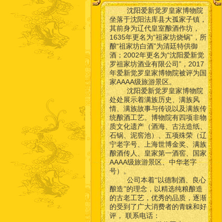
沈阳爱新觉罗皇家博物院
坐落于沈阳法库县大孤家子镇，
其前身为辽代皇室酿酒作坊，
1635年更名为“祖家坊烧锅”，所
酿“祖家坊白酒”为清廷特供御
酒；2002年更名为“沈阳爱新觉
罗祖家坊酒业有限公司”，2017
年爱新觉罗皇家博物院被评为国
家AAAA级旅游景区。
沈阳爱新觉罗皇家博物院
处处展示着满族历史、满族风
情、满族故事与传说以及满族传
统酿酒工艺。博物院有四项非物
质文化遗产（酒海、古法造纸、
石锅、泥窖池）、五项殊荣（辽
宁老字号、上海世博金奖、满族
酿酒传人、皇家第一酒窖、国家
AAAA级旅游景区、中华老字
号）。
公司本着“以德制酒、良心
酿造”的理念，以精选纯粮酿造
的古老工艺，优秀的品质，逐渐
的受到了广大消费者的青睐和好
联系电话：
评，