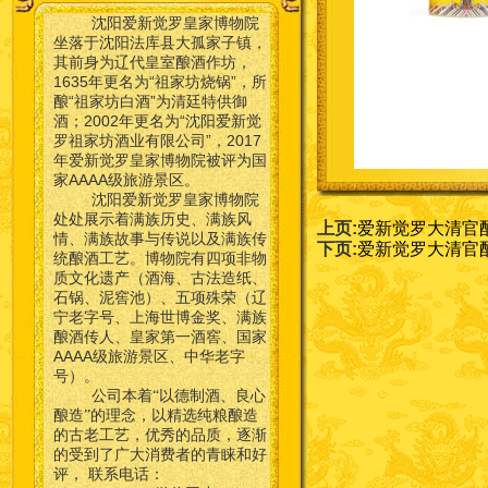
沈阳爱新觉罗皇家博物院
坐落于沈阳法库县大孤家子镇，
其前身为辽代皇室酿酒作坊，
1635年更名为“祖家坊烧锅”，所
酿“祖家坊白酒”为清廷特供御
酒；2002年更名为“沈阳爱新觉
罗祖家坊酒业有限公司”，2017
年爱新觉罗皇家博物院被评为国
家AAAA级旅游景区。
沈阳爱新觉罗皇家博物院
处处展示着满族历史、满族风
上页:
爱新觉罗大清官
情、满族故事与传说以及满族传
下页:
爱新觉罗大清官
统酿酒工艺。博物院有四项非物
质文化遗产（酒海、古法造纸、
石锅、泥窖池）、五项殊荣（辽
宁老字号、上海世博金奖、满族
酿酒传人、皇家第一酒窖、国家
AAAA级旅游景区、中华老字
号）。
公司本着“以德制酒、良心
酿造”的理念，以精选纯粮酿造
的古老工艺，优秀的品质，逐渐
的受到了广大消费者的青睐和好
联系电话：
评，